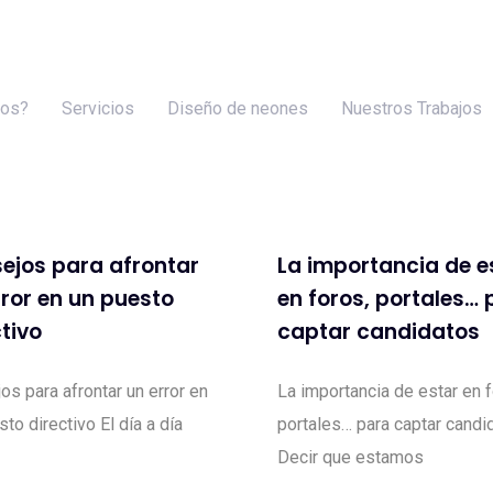
mos?
Servicios
Diseño de neones
Nuestros Trabajos
ejos para afrontar
La importancia de e
rror en un puesto
en foros, portales… 
ctivo
captar candidatos
os para afrontar un error en
La importancia de estar en f
to directivo El día a día
portales… para captar candi
Decir que estamos