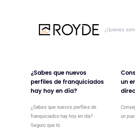
Skip
Skip
links
to
primary
¿Quienes so
navigation
Skip
to
content
¿Sabes que nuevos
Cons
perfiles de franquiciados
un e
hay hoy en día?
dire
¿Sabes que nuevos perfiles de
Consej
franquiciados hay hoy en día?
un pues
Seguro que tú