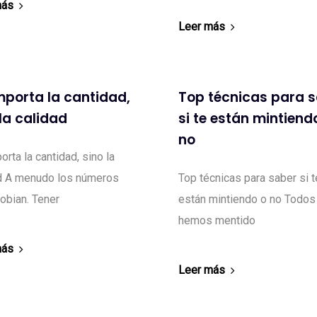
más
Leer más
mporta la cantidad,
Top técnicas para 
 la calidad
si te están mintiend
no
orta la cantidad, sino la
d A menudo los números
Top técnicas para saber si t
obian. Tener
están mintiendo o no Todos
hemos mentido
más
Leer más