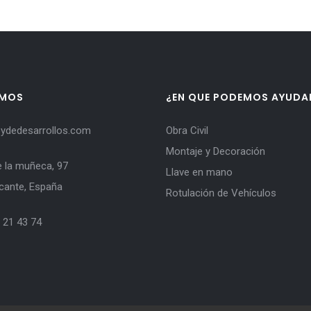
AMOS
¿EN QUE PODEMOS AYUDA
ydedesarrollos.com
Obra Civil
Montaje y Decoración
e la muñeca, 97
Llave en mano
icante, España
Rotulación de Vehículos
 21 43 74