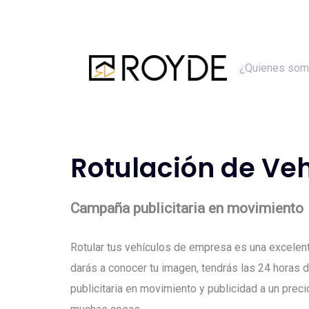
Skip
Skip
links
to
primary
¿Quienes so
navigation
Skip
to
content
Rotulación de Veh
Campaña publicitaria en movimiento
Rotular tus vehículos de empresa es una excelen
darás a conocer tu imagen, tendrás las 24 horas 
publicitaria en movimiento y publicidad a un prec