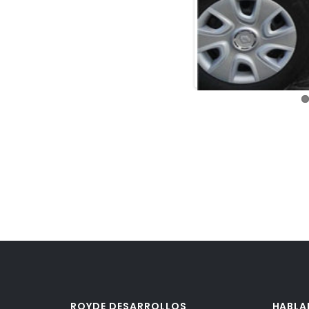
ROYDE DESARROLLOS
HABL
Nuestra experiencia en el sector nos
info@ro