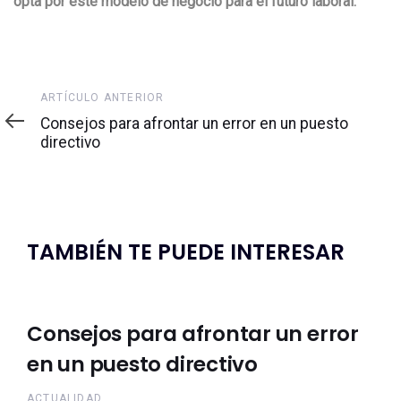
opta por este modelo de negocio para el futuro laboral.
Artículo
ARTÍCULO ANTERIOR
anterior
Consejos para afrontar un error en un puesto
directivo
TAMBIÉN TE PUEDE INTERESAR
Consejos para afrontar un error
en un puesto directivo
ACTUALIDAD