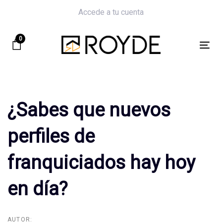
Skip
Skip
Accede a tu cuenta
links
to
primary
0
navigation
Tog
Skip
nav
Post
to
navigation
content
¿Sabes que nuevos
perfiles de
franquiciados hay hoy
en día?
AUTOR: