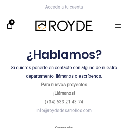
Skip
Skip
Accede a tu cuenta
links
to
primary
0
navigation
Tog
Skip
nav
to
¿Hablamos?
content
Si quieres ponerte en contacto con alguno de nuestro
departamento, llámanos o escríbenos.
Para nuevos proyectos
¡Llámanos!
(+34) 633 21 43 74
info@roydedesarrollos.com