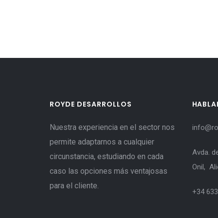
ROYDE DESARROLLOS
HABL
Nuestra experiencia en el sector nos
info@ro
permite adaptarnos a cualquier
Avda. d
circunstancia, estudiando en cada
Onil, Al
caso las opciones más ventajosas
para el cliente.
+34 633