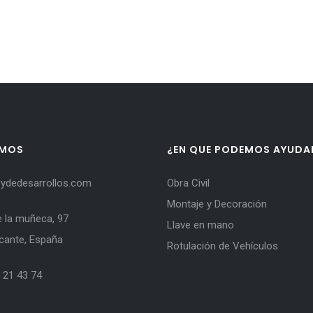
AMOS
¿EN QUE PODEMOS AYUDA
ydedesarrollos.com
Obra Civil
Montaje y Decoración
e la muñeca, 97
Llave en mano
icante, España
Rotulación de Vehículos
 21 43 74