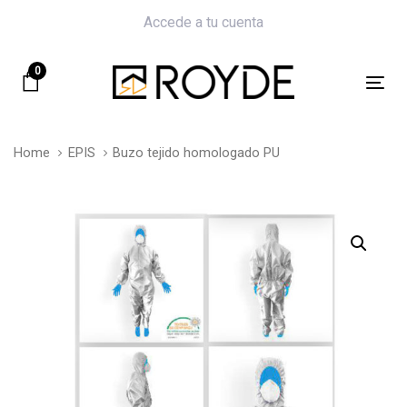
Skip
Skip
Accede a tu cuenta
links
to
primary
0
navigation
Tog
Skip
nav
to
Home
EPIS
Buzo tejido homologado PU
content
Buzo
tejido
homologado
PU
quantity